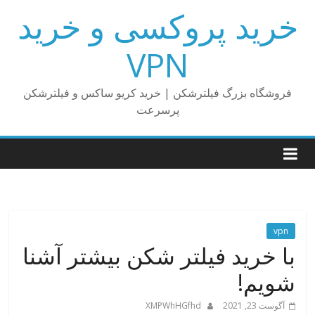
Ski
خرید پروکسی و خرید
t
conten
VPN
فروشگاه بزرگ فیلترشکن | خرید کریو ساکس و فیلترشکن
پرسرعت
vpn
با خرید فیلتر شکن بیشتر آشنا
شویم!
آگوست 23, 2021
XMPWhHGfhd